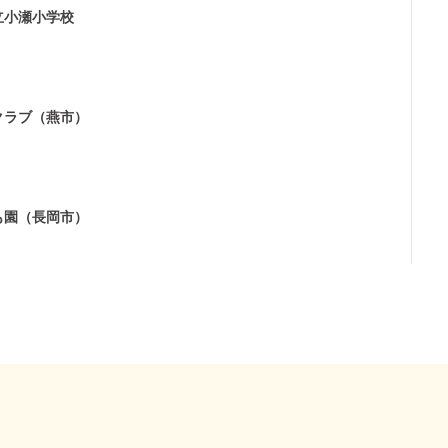
立小瀬小学校
クラブ（燕市）
も園（長岡市）