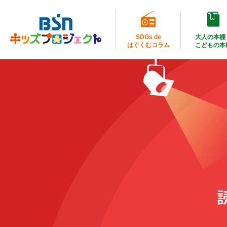
SDGs de
大人の本棚
はぐくむコラム
こどもの本