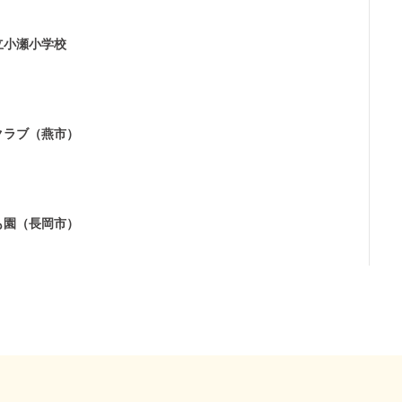
立小瀬小学校
クラブ（燕市）
も園（長岡市）