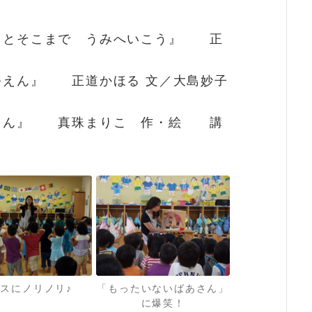
っとそこまで うみへいこう』 正
つえん』 正道かほる 文／大島妙子
さん』 真珠まりこ 作・絵 講
スにノリノリ♪
「もったいないばあさん」
に爆笑！