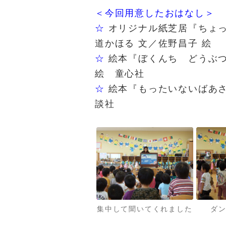
＜今回用意したおはなし＞
☆
オリジナル紙芝居『ちょ
道かほる 文／佐野昌子 絵
☆
絵本『ぼくんち どうぶ
絵 童心社
☆
絵本『もったいないばあ
談社
集中して聞いてくれました
ダン