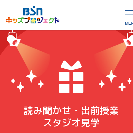
ME
SDGs de
大人の本棚・
キッズが主役！
はぐくむコラム
こどもの本棚
親バカグラム
動画コンテンツ
キッズイベント
読み聞かせ・出前授業
読み聞かせ・出前授業
ハロー
お問い合わせ
スタジオ見学
子育て応援隊！
スタジオ見学