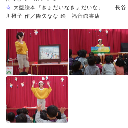
☆
大型絵本『きょだいなきょだいな』 長谷
川摂子 作／降矢なな 絵 福音館書店