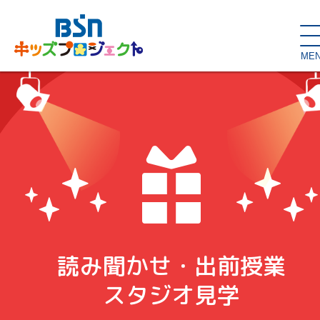
ME
SDGs de
大人の本棚・
キッズが主役！
はぐくむコラム
こどもの本棚
親バカグラム
動画コンテンツ
キッズイベント
読み聞かせ・出前授業
読み聞かせ・出前授業
ハロー
お問い合わせ
スタジオ見学
子育て応援隊！
スタジオ見学