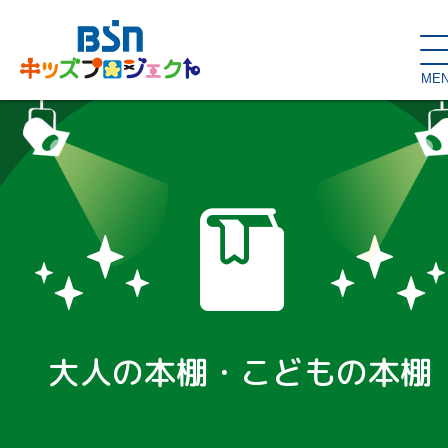
ME
SDGs de
大人の本棚・
キッズが主役！
はぐくむコラム
こどもの本棚
親バカグラム
動画コンテンツ
キッズイベント
大人の本棚・こどもの本棚
読み聞かせ・出前授業
ハロー
お問い合わせ
スタジオ見学
子育て応援隊！