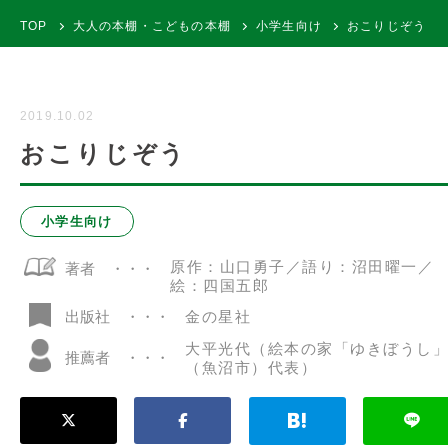
TOP
大人の本棚・こどもの本棚
小学生向け
おこりじぞう
2019.10.02
おこりじぞう
小学生向け
原作：山口勇子／語り：沼田曜一／
著者
絵：四国五郎
金の星社
出版社
大平光代（絵本の家「ゆきぼうし
推薦者
（魚沼市）代表）