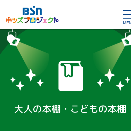
ME
SDGs de
大人の本棚・
キッズが主役！
はぐくむコラム
こどもの本棚
親バカグラム
動画コンテンツ
キッズイベント
大人の本棚・こどもの本棚
読み聞かせ・出前授業
ハロー
お問い合わせ
スタジオ見学
子育て応援隊！