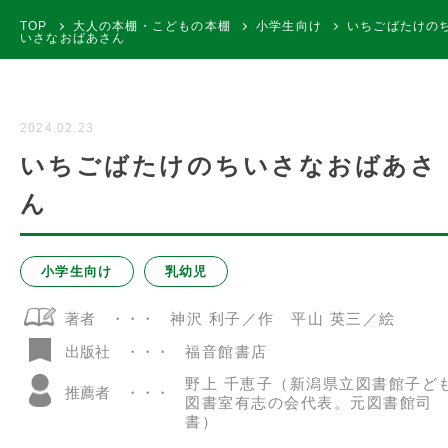
TOP
大人の本棚・こどもの本棚
小学生向け
いちごばたけの
いさなおばあさん
2024.02.23
いちごばたけのちいさなおばあさ
ん
小学生向け
乳幼児
著者
神沢 利子／作 平山 英三／絵
福音館書店
出版社
野上 千恵子（新潟県立図書館子ど
推薦者
図書室有志の会代表。元図書館司
書）