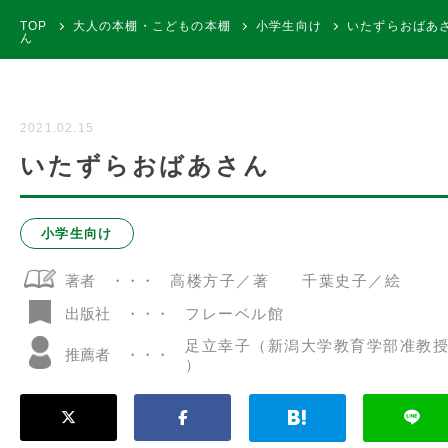
TOP
大人の本棚・こどもの本棚
小学生向け
いたずらおばあ
ん
2021.02.15
いたずらおばあさん
小学生向け
著者
高楼方子／著 千葉史子／絵
フレーベル館
出版社
足立幸子（新潟大学教育学部准教
推薦者
）