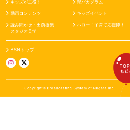
キッズが主役！
親バカグラム
動画コンテンツ
キッズイベント
読み聞かせ・出前授業
ハロー！子育て応援隊！
スタジオ見学
BSNトップ
Copyright© Broadcasting System of Niigata Inc.