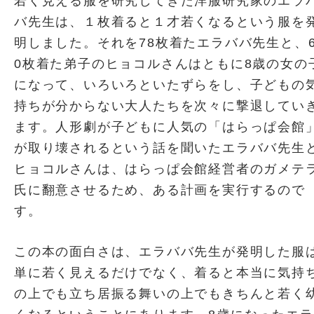
若く見える服を研究してきた洋服研究家のエラ
バ先生は、１枚着ると１才若くなるという服を
明しました。それを78枚着たエラババ先生と、
0枚着た弟子のヒョコルさんはともに8歳の女の
になって、いろいろといたずらをし、子どもの
持ちが分からない大人たちを次々に撃退してい
ます。人形劇が子どもに人気の「はらっぱ会館
が取り壊されるという話を聞いたエラババ先生
ヒョコルさんは、はらっぱ会館経営者のガメテ
氏に翻意させるため、ある計画を実行するので
す。
この本の面白さは、エラババ先生が発明した服
単に若く見えるだけでなく、着ると本当に気持
の上でも立ち居振る舞いの上でもきちんと若く