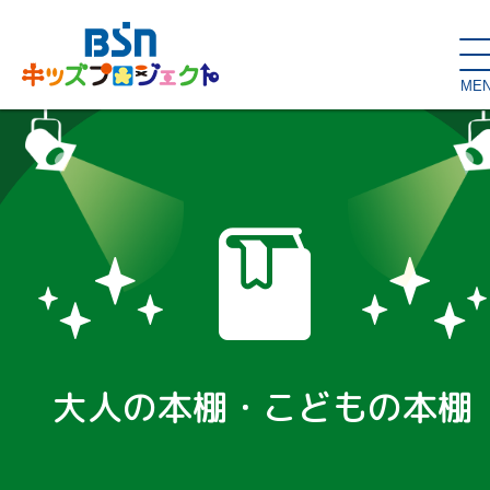
ME
SDGs de
大人の本棚・
キッズが主役！
はぐくむコラム
こどもの本棚
親バカグラム
動画コンテンツ
キッズイベント
大人の本棚・こどもの本棚
読み聞かせ・出前授業
ハロー
お問い合わせ
スタジオ見学
子育て応援隊！