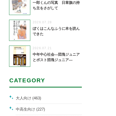
一郎くんの写真 日章旗の持
ち主をさがして
2026.07.28
ぼくはこんなふうに本を読ん
できた
2026.07.21
中年中心社会―団塊ジュニア
とポスト団塊ジュニア―
CATEGORY
大人向け (463)
中高生向け (227)