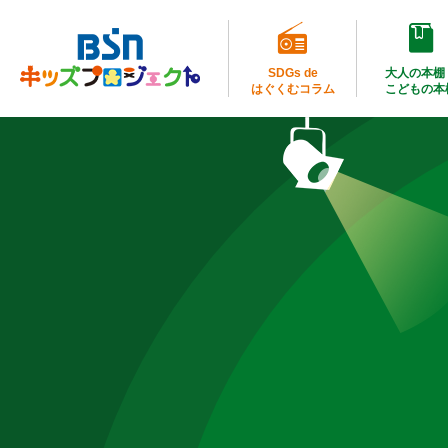
SDGs de
大人の本棚
はぐくむコラム
こどもの本