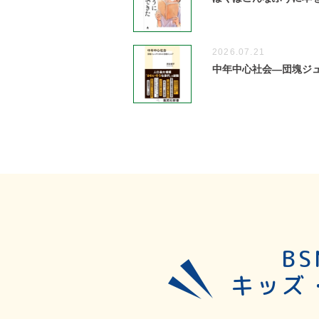
2026.07.21
中年中心社会―団塊ジ
B
キッズ