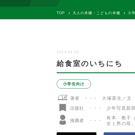
TOP
大人の本棚・こどもの本棚
小
2024.04.03
給食室のいちにち
小学生向け
著者
大塚菜生／文
少年写真新
出版社
有本 教子
推薦者
女１男の母