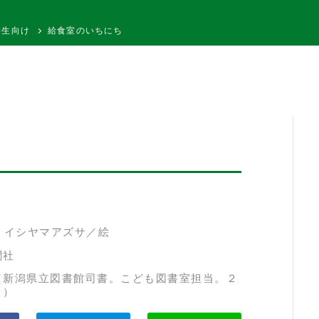
学生向け
給食室のいちにち
 イシヤマアズサ／絵
聞社
（新潟県立図書館司書。こども図書室担当。２
。）