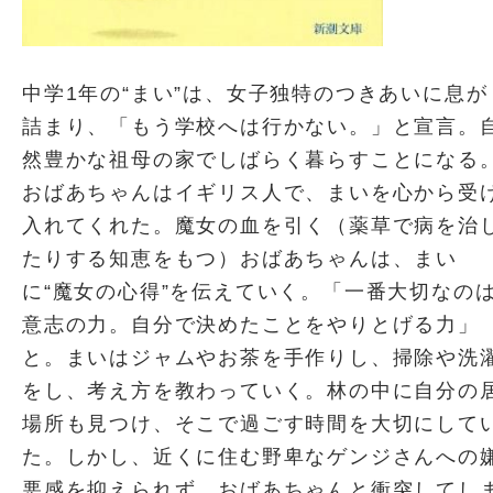
中学1年の“まい”は、女子独特のつきあいに息が
詰まり、「もう学校へは行かない。」と宣言。
然豊かな祖母の家でしばらく暮らすことになる
おばあちゃんはイギリス人で、まいを心から受
入れてくれた。魔女の血を引く（薬草で病を治
たりする知恵をもつ）おばあちゃんは、まい
に“魔女の心得”を伝えていく。「一番大切なの
意志の力。自分で決めたことをやりとげる力」
と。まいはジャムやお茶を手作りし、掃除や洗
をし、考え方を教わっていく。林の中に自分の
場所も見つけ、そこで過ごす時間を大切にして
た。しかし、近くに住む野卑なゲンジさんへの
悪感を抑えられず、おばあちゃんと衝突してし