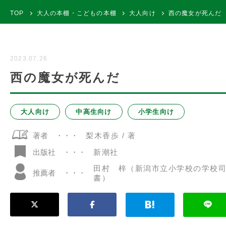
TOP
大人の本棚・こどもの本棚
大人向け
西の魔女が死んだ
2023.07.26
西の魔女が死んだ
大人向け
中高生向け
小学生向け
著者
梨木香歩 / 著
新潮社
出版社
田村 梓（新潟市立小学校の学校
推薦者
書）