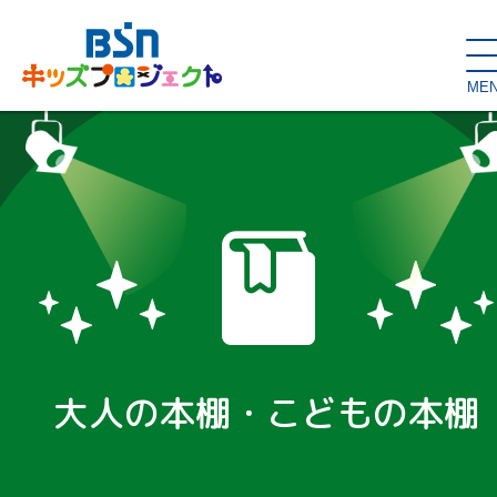
ME
SDGs de
大人の本棚・
キッズが主役！
はぐくむコラム
こどもの本棚
親バカグラム
動画コンテンツ
キッズイベント
大人の本棚・こどもの本棚
読み聞かせ・出前授業
ハロー
お問い合わせ
スタジオ見学
子育て応援隊！