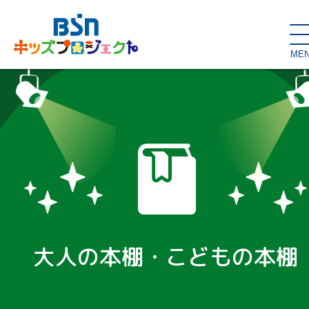
ME
SDGs de
大人の本棚・
キッズが主役！
はぐくむコラム
こどもの本棚
親バカグラム
動画コンテンツ
キッズイベント
大人の本棚・こどもの本棚
読み聞かせ・出前授業
ハロー
お問い合わせ
スタジオ見学
子育て応援隊！