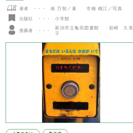
著者
俵 万智／著 市橋 織江／写真
小学館
出版社
新潟市立亀田図書館 岩崎 久
推薦者
子