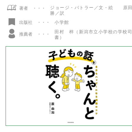
ジョージ・バトラー／文・絵 原
著者
勝／訳
小学館
出版社
田村 梓（新潟市立小学校の学校
推薦者
書）