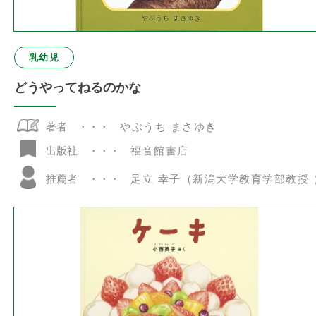
乳幼児
どうやってねるのかな
著者
やぶうち まさゆき
福音館書店
出版社
推薦者
足立 幸子（新潟大学教育学部教授 