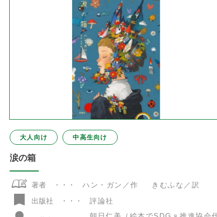
大人向け
中高生向け
涙の箱
著者
ハン・ガン／作 きむふな／訳
評論社
出版社
朝日仁美（絵本でSDGｓ推進協会