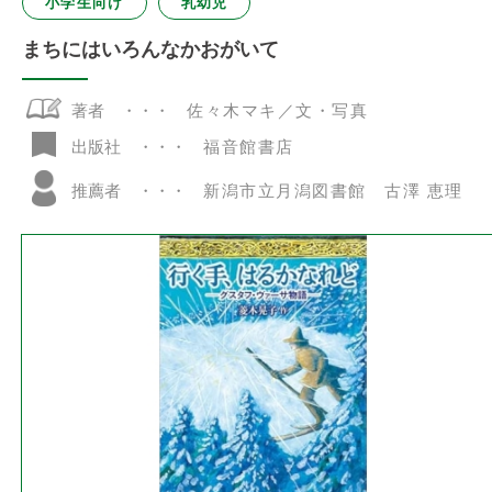
小学生向け
乳幼児
まちにはいろんなかおがいて
著者
佐々木マキ／文・写真
福音館書店
出版社
推薦者
新潟市立月潟図書館 古澤 恵理