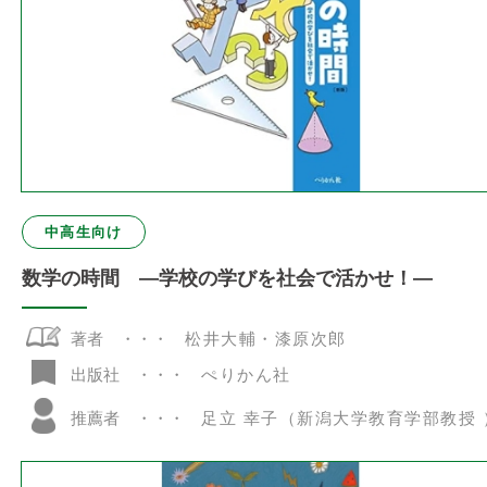
中高生向け
数学の時間 ―学校の学びを社会で活かせ！―
著者
松井大輔・漆原次郎
ぺりかん社
出版社
推薦者
足立 幸子（新潟大学教育学部教授 