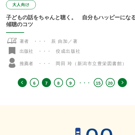
大人向け
子どもの話をちゃんと聴く。 自分もハッピーにな
傾聴のコツ
著者
辰 由加／著
佼成出版社
出版社
推薦者
岡田 玲（新潟市立豊栄図書館）
6
7
8
9
15
20