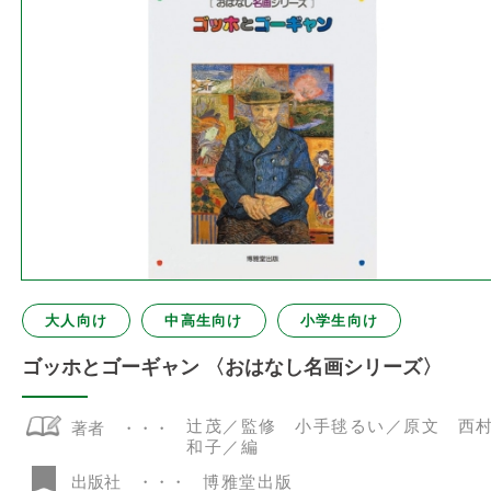
大人向け
中高生向け
小学生向け
ゴッホとゴーギャン 〈おはなし名画シリーズ〉
辻茂／監修 小手毬るい／原文 西
著者
和子／編
博雅堂出版
出版社