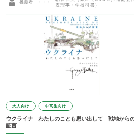
推薦者
表理事・学校司書）
大人向け
中高生向け
ウクライナ わたしのことも思い出して 戦地から
証言