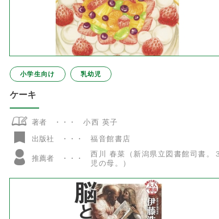
小学生向け
乳幼児
ケーキ
著者
小西 英子
福音館書店
出版社
西川 春菜（新潟県立図書館司書。
推薦者
児の母。）