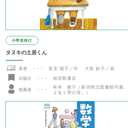
小学生向け
タヌキの土居くん
著者
富安 陽子／作 大島 妙子／画
福音館書店
出版社
有本 教子（新潟県立図書館司書
推薦者
２女１男の母。）