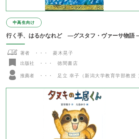
中高生向け
行く手、はるかなれど ―グスタフ・ヴァーサ物語
著者
菱木晃子
徳間書店
出版社
推薦者
足立 幸子（新潟大学教育学部教授 