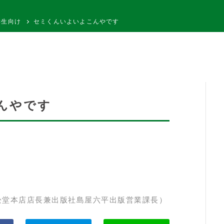
学生向け
セミくんいよいよこんやです
んやです
松堂本店店長兼出版社島屋六平出版営業課長）