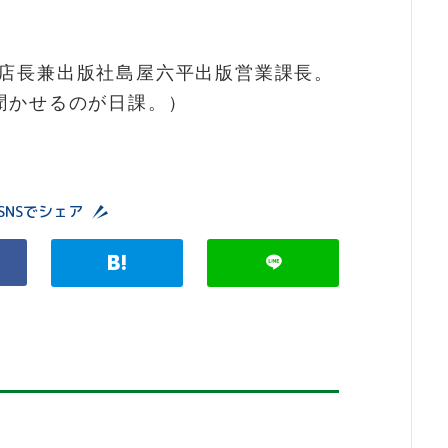
店長兼出版社島屋六平出版営業課長。
聞かせるのが日課。）
SNSでシェア