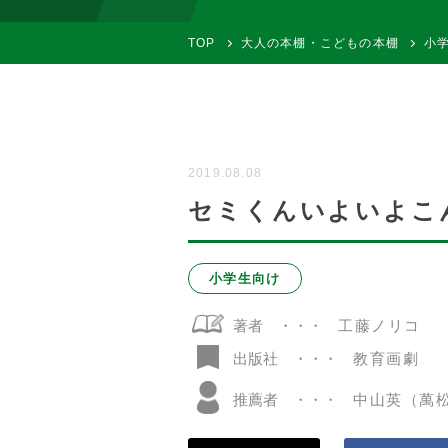
TOP
大人の本棚・こどもの本棚
小
2019.08.08
セミくんいよいよこ
小学生向け
著者
工藤ノリコ
教育画劇
出版社
推薦者
中山英（萬