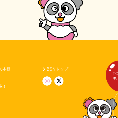
の本棚
BSNトップ
隊！