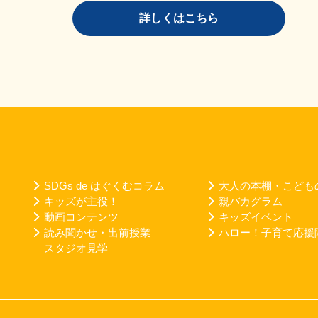
詳しくはこちら
SDGs de はぐくむコラム
大人の本棚・こども
キッズが主役！
親バカグラム
動画コンテンツ
キッズイベント
読み聞かせ・出前授業
ハロー！子育て応援
スタジオ見学