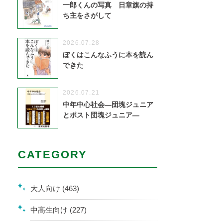
一郎くんの写真 日章旗の持
ち主をさがして
2026.07.28
ぼくはこんなふうに本を読ん
できた
2026.07.21
中年中心社会―団塊ジュニア
とポスト団塊ジュニア―
CATEGORY
大人向け (463)
中高生向け (227)