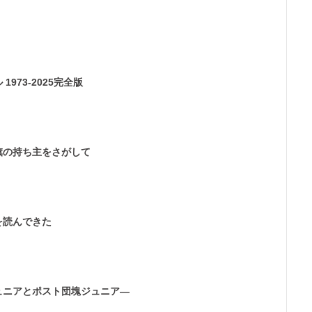
973-2025完全版
旗の持ち主をさがして
を読んできた
ュニアとポスト団塊ジュニア―