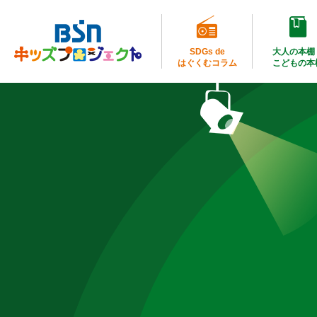
SDGs de
大人の本棚
はぐくむコラム
こどもの本