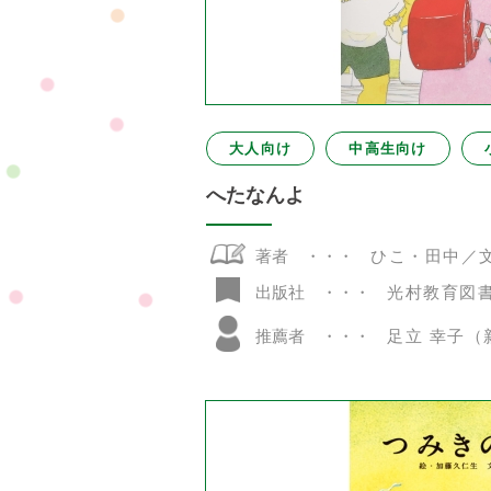
大人向け
中高生向け
へたなんよ
著者
ひこ・田中／
光村教育図
出版社
推薦者
足立 幸子（