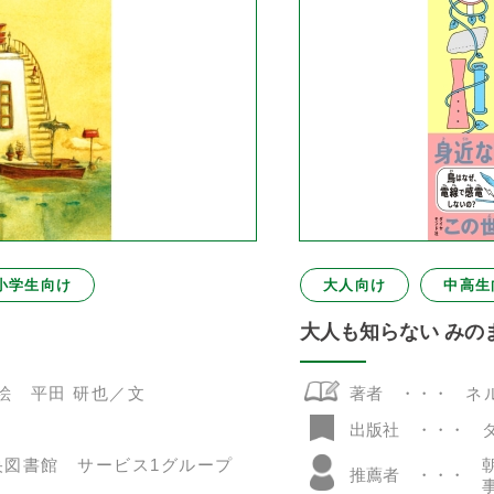
小学生向け
大人向け
中高生
大人も知らない みの
絵 平田 研也／文
著者
ネ
出版社
央図書館 サービス1グループ
推薦者