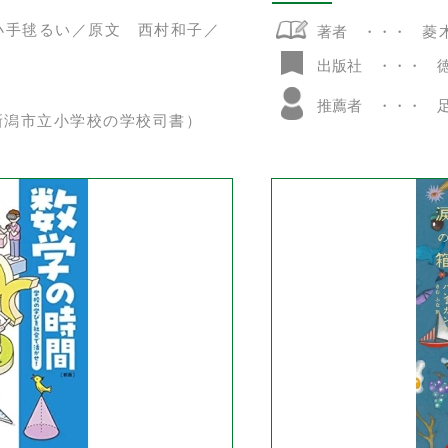
小手毬るい／原文 西村和子／
著者
菱
出版社
推薦者
新潟市立小学校の学校司書）