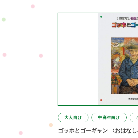
大人向け
中高生向け
ゴッホとゴーギャン 〈おはな