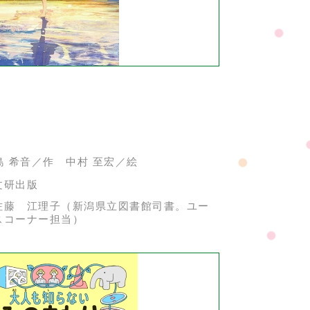
島 希音／作 中村 至宏／絵
文研出版
佐藤 江理子（新潟県立図書館司書。ユー
スコーナー担当）