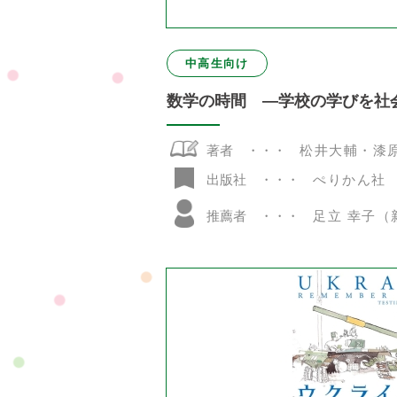
中高生向け
数学の時間 ―学校の学びを社
著者
松井大輔・漆
ぺりかん社
出版社
推薦者
足立 幸子（