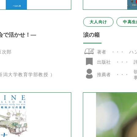
大人向け
中高生
会で活かせ！―
涙の箱
原次郎
著者
ハ
出版社
新潟大学教育学部教授 ）
推薦者