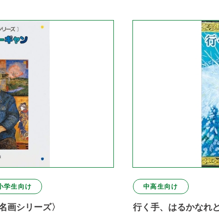
小学生向け
中高生向け
し名画シリーズ〉
行く手、はるかなれ