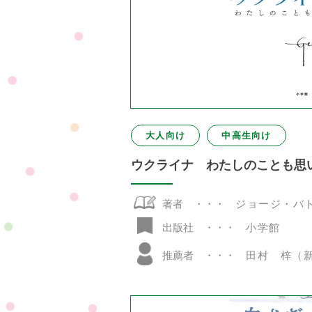
大人向け
中高生向け
ウクライナ わたしのことも
著者
ジョージ・バ
小学館
出版社
推薦者
田村 梓（