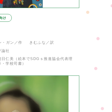
向け
ン・ガン／作 きむふな／訳
評論社
朝日仁美（絵本でSDGｓ推進協会代表理
事・学校司書）