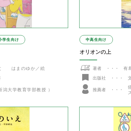
小学生向け
中高生向け
オリオンの上
文 はまのゆか／絵
著者
有
書
出版社
新潟大学教育学部教授 ）
推薦者