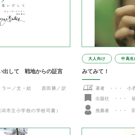
大人向け
中高生
思い出して 戦地からの証言
みてみて！
トラー／文・絵 原田勝／訳
著者
小
出版社
新潟市立小学校の学校司書）
推薦者