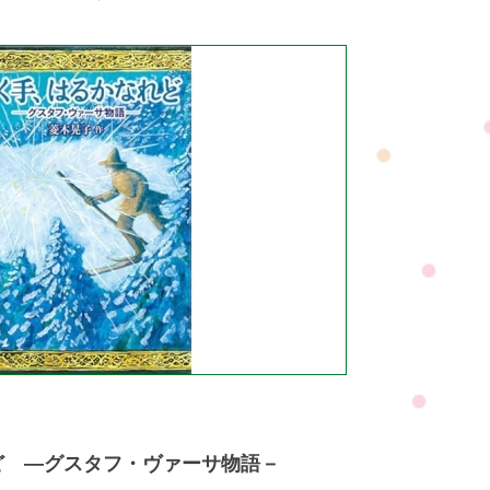
ど ―グスタフ・ヴァーサ物語－