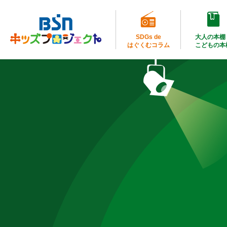
SDGs de
大人の本棚
はぐくむコラム
こどもの本