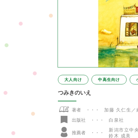
大人向け
中高生向け
つみきのいえ
著者
加藤 久仁生／
白泉社
出版社
新潟市立中
推薦者
鈴木 成美