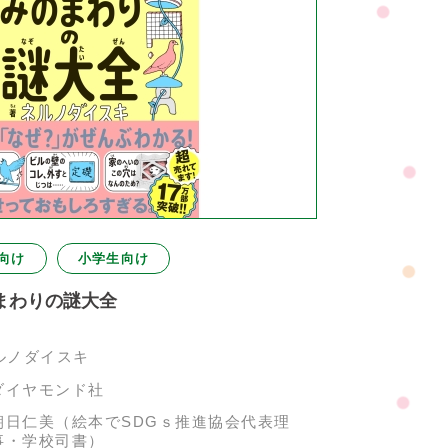
向け
小学生向け
まわりの謎大全
ルノダイスキ
ダイヤモンド社
朝日仁美（絵本でSDGｓ推進協会代表理
事・学校司書）