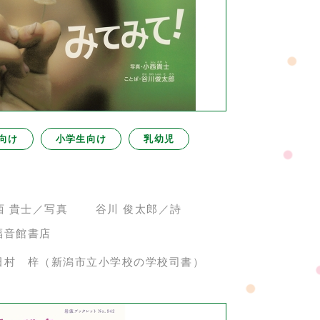
向け
小学生向け
乳幼児
西 貴士／写真 谷川 俊太郎／詩
福音館書店
田村 梓（新潟市立小学校の学校司書）