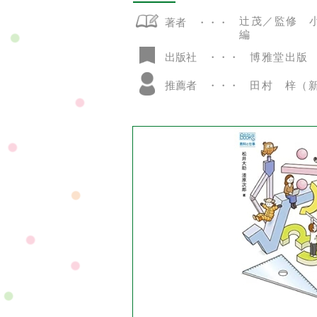
辻茂／監修 
著者
編
博雅堂出版
出版社
推薦者
田村 梓（