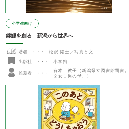
小学生向け
錦鯉を創る 新潟から世界へ
著者
松沢 陽士／写真と文
小学館
出版社
有本 教子（新潟県立図書館司書
推薦者
２女１男の母。）