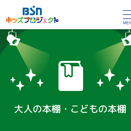
ME
SDGs de
大人の本棚・
キッズが主役！
はぐくむコラム
こどもの本棚
親バカグラム
動画コンテンツ
キッズイベント
大人の本棚・こどもの本棚
読み聞かせ・出前授業
ハロー
お問い合わせ
スタジオ見学
子育て応援隊！