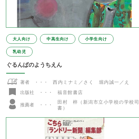
大人向け
中高生向け
小学生向け
乳幼児
ぐるんぱのようちえん
著者
西内ミナミ／さく 堀内誠一／え
福音館書店
出版社
田村 梓（新潟市立小学校の学校
推薦者
書）