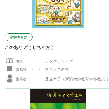
小学生向け
このあと どうしちゃおう
著者
ヨシタケシンスケ
ブロンズ新社
出版社
推薦者
足立幸子（新潟大学教育学部教授 