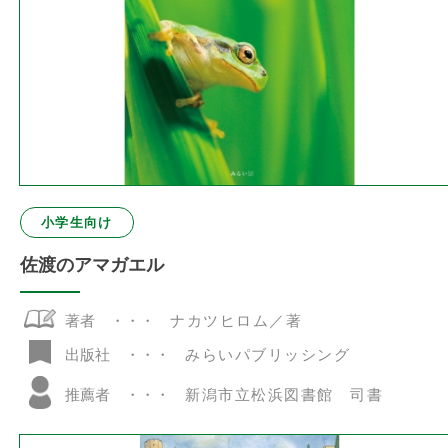
小学生向け
佐渡のアマガエル
著者
ナカツヒロム／著
みらいパブリッシング
出版社
推薦者
新潟市立松浜図書館 司書