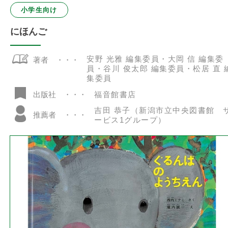
小学生向け
にほんご
安野 光雅 編集委員・大岡 信 編集委
著者
員・谷川 俊太郎 編集委員・松居 直 
集委員
福音館書店
出版社
吉田 恭子（新潟市立中央図書館 
推薦者
ービス1グループ）