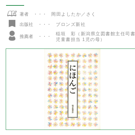
著者
岡田よしたか／さく
ブロンズ新社
出版社
稲垣 彩（新潟県立図書館主任司
推薦者
児童書担当 1児の母）