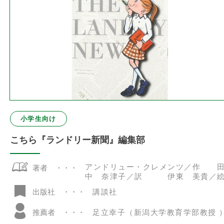
小学生向け
こちら『ランドリー新聞』編集部
アンドリュー・クレメンツ／作 
著者
中 奈津子／訳 伊東 美貴／
講談社
出版社
推薦者
足立幸子（新潟大学教育学部教授 