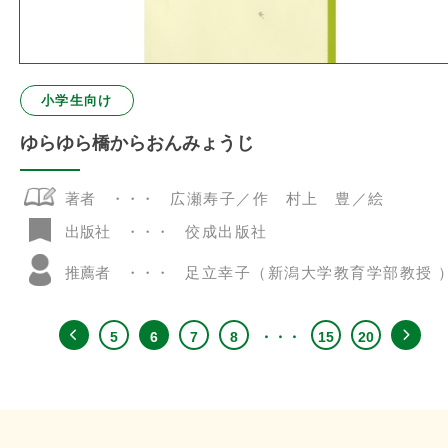
小学生向け
ゆらゆら橋からおんみょうじ
著者
広瀬寿子／作 村上 豊／絵
佼成出版社
出版社
推薦者
足立幸子（新潟大学教育学部教授 
5
6
7
8
15
20