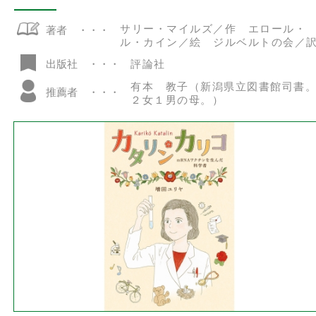
サリー・マイルズ／作 エロール・
著者
ル・カイン／絵 ジルベルトの会／
評論社
出版社
有本 教子（新潟県立図書館司書
推薦者
２女１男の母。）