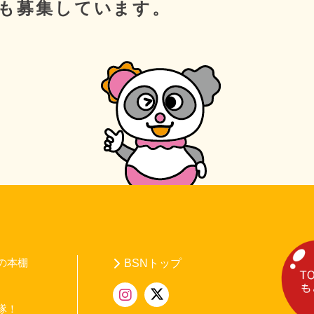
も募集しています。
の本棚
BSNトップ
隊！