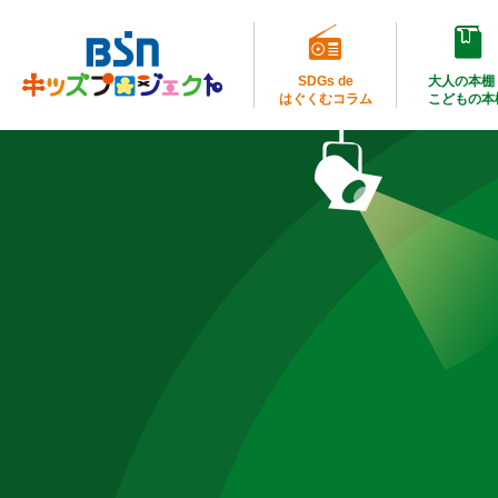
SDGs de
大人の本棚
はぐくむコラム
こどもの本