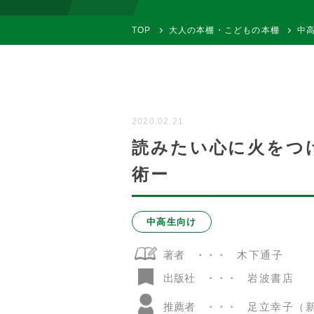
TOP
大人の本棚・こどもの本棚
中
2020.02.21
読みたい心に火をつ
術ー
中高生向け
著者
木下通子
岩波書店
出版社
推薦者
足立幸子（