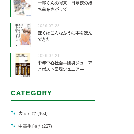
一郎くんの写真 日章旗の持
ち主をさがして
2026.07.28
ぼくはこんなふうに本を読ん
できた
2026.07.21
中年中心社会―団塊ジュニア
とポスト団塊ジュニア―
CATEGORY
大人向け (463)
中高生向け (227)