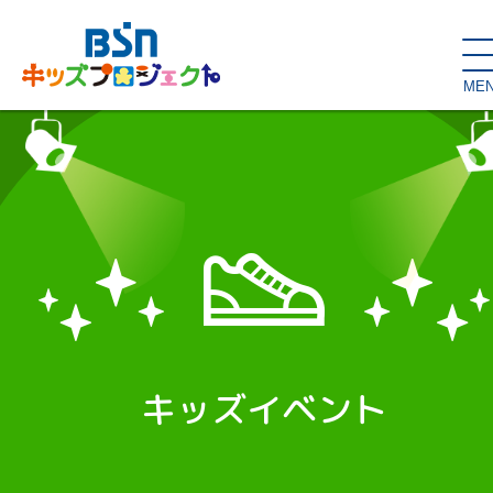
ME
SDGs de
大人の本棚・
キッズが主役！
はぐくむコラム
こどもの本棚
親バカグラム
動画コンテンツ
キッズイベント
キッズイベント
読み聞かせ・出前授業
ハロー
お問い合わせ
スタジオ見学
子育て応援隊！