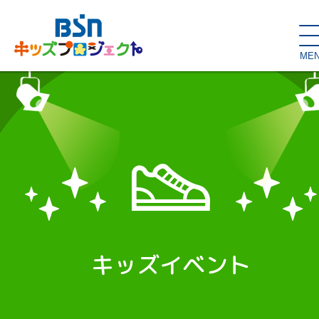
ME
SDGs de
大人の本棚・
キッズが主役！
はぐくむコラム
こどもの本棚
親バカグラム
動画コンテンツ
キッズイベント
キッズイベント
読み聞かせ・出前授業
ハロー
お問い合わせ
スタジオ見学
子育て応援隊！