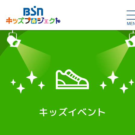
ME
SDGs de
大人の本棚・
キッズが主役！
はぐくむコラム
こどもの本棚
親バカグラム
動画コンテンツ
キッズイベント
キッズイベント
読み聞かせ・出前授業
ハロー
お問い合わせ
スタジオ見学
子育て応援隊！