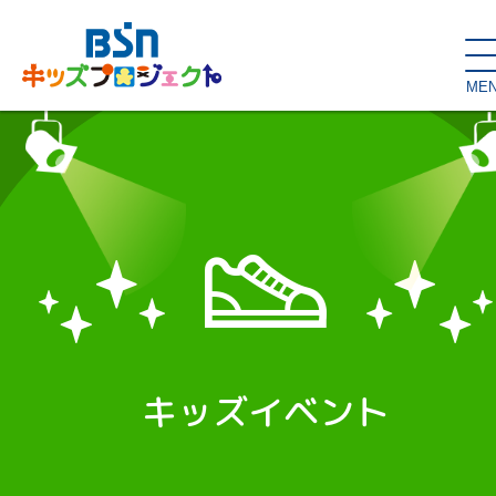
ME
SDGs de
大人の本棚・
キッズが主役！
はぐくむコラム
こどもの本棚
親バカグラム
動画コンテンツ
キッズイベント
キッズイベント
読み聞かせ・出前授業
ハロー
お問い合わせ
スタジオ見学
子育て応援隊！