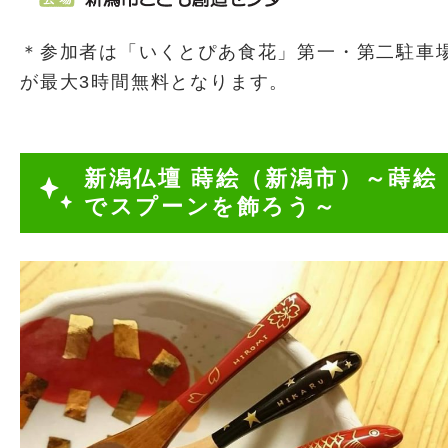
＊参加者は「いくとぴあ食花」第一・第二駐車
が最大3時間無料となります。
新潟仏壇 蒔絵（新潟市）～蒔絵
でスプーンを飾ろう～