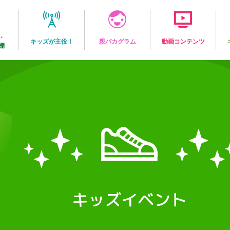
・
キッズが主役！
親バカグラム
動画コンテンツ
棚
キッズイベント