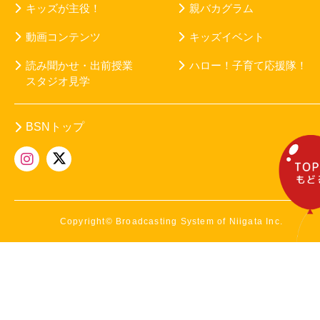
キッズが主役！
親バカグラム
動画コンテンツ
キッズイベント
読み聞かせ・出前授業
ハロー！子育て応援隊！
スタジオ見学
BSNトップ
Copyright© Broadcasting System of Niigata Inc.