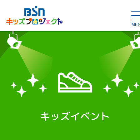
ME
SDGs de
大人の本棚・
キッズが主役！
はぐくむコラム
こどもの本棚
親バカグラム
動画コンテンツ
キッズイベント
キッズイベント
読み聞かせ・出前授業
ハロー
お問い合わせ
スタジオ見学
子育て応援隊！