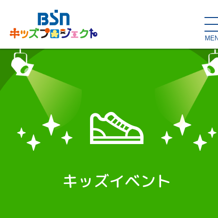
ME
SDGs de
大人の本棚・
キッズが主役！
はぐくむコラム
こどもの本棚
親バカグラム
動画コンテンツ
キッズイベント
キッズイベント
読み聞かせ・出前授業
ハロー
お問い合わせ
スタジオ見学
子育て応援隊！