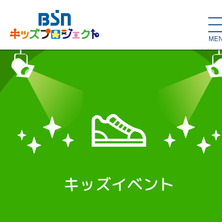
ME
SDGs de
大人の本棚・
キッズが主役！
はぐくむコラム
こどもの本棚
親バカグラム
動画コンテンツ
キッズイベント
キッズイベント
読み聞かせ・出前授業
ハロー
お問い合わせ
スタジオ見学
子育て応援隊！