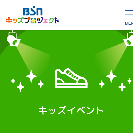
ME
SDGs de
大人の本棚・
キッズが主役！
はぐくむコラム
こどもの本棚
親バカグラム
動画コンテンツ
キッズイベント
キッズイベント
読み聞かせ・出前授業
ハロー
お問い合わせ
スタジオ見学
子育て応援隊！