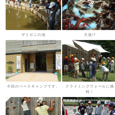
ザリガニの池
大漁!?
今回のベースキャンプです。
クライミングウォールに挑
戦！