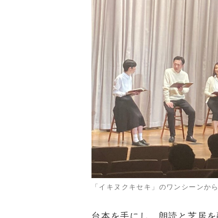
「イキヌクキセキ」のワンシーンか
台本を手にし、朗読と芝居を