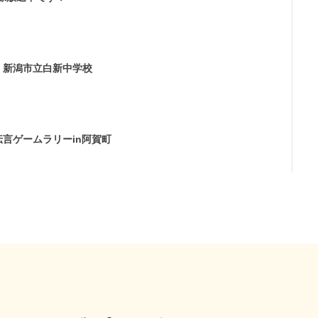
」新潟市立白新中学校
言ゲームラリーin阿賀町