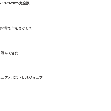
973-2025完全版
旗の持ち主をさがして
を読んできた
ュニアとポスト団塊ジュニア―