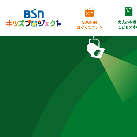
SDGs de
大人の本棚
はぐくむコラム
こどもの本