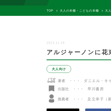
TOP
大人の本棚・こどもの本棚
大
2022.11.19
アルジャーノンに花
大人向け
著者
ダニエル・キイ
早川書房
出版社
推薦者
足立幸子（