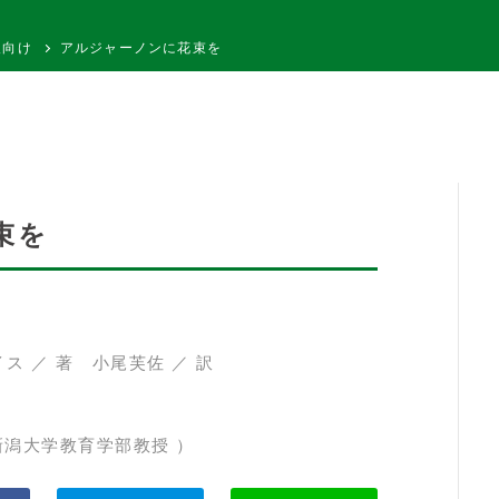
人向け
アルジャーノンに花束を
束を
ス ／ 著 小尾芙佐 ／ 訳
新潟大学教育学部教授 ）