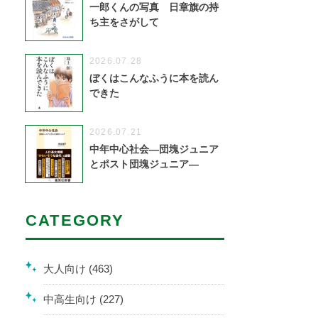
一郎くんの写真 日章旗の持
ち主をさがして
2026.07.28
ぼくはこんなふうに本を読ん
できた
2026.07.21
中年中心社会―団塊ジュニア
とポスト団塊ジュニア―
CATEGORY
大人向け (463)
中高生向け (227)