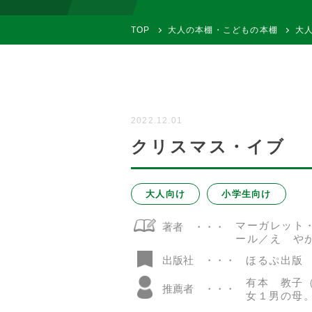
TOP
大人の本棚・こどもの本棚
大
2022.12.01
クリスマス・イブ
大人向け
小学生向け
マーガレット
著者
ール／え や
ほるぷ出版
出版社
有本 教子
推薦者
女１男の母