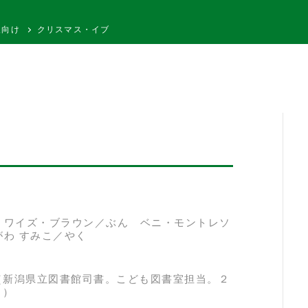
人向け
クリスマス・イブ
・ワイズ・ブラウン／ぶん ベニ・モントレソ
がわ すみこ／やく
（新潟県立図書館司書。こども図書室担当。２
。）