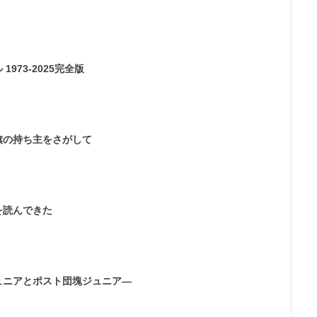
973-2025完全版
旗の持ち主をさがして
を読んできた
ュニアとポスト団塊ジュニア―