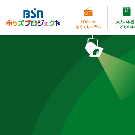
SDGs de
大人の本棚
はぐくむコラム
こどもの本