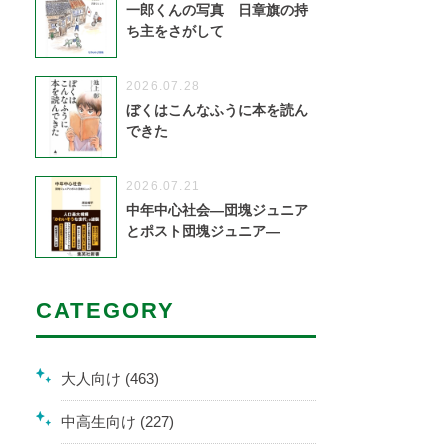
一郎くんの写真 日章旗の持
ち主をさがして
2026.07.28
ぼくはこんなふうに本を読ん
できた
2026.07.21
中年中心社会―団塊ジュニア
とポスト団塊ジュニア―
CATEGORY
大人向け (463)
中高生向け (227)