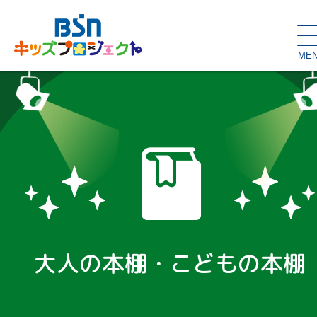
ME
SDGs de
大人の本棚・
キッズが主役！
はぐくむコラム
こどもの本棚
親バカグラム
動画コンテンツ
キッズイベント
大人の本棚・こどもの本棚
読み聞かせ・出前授業
ハロー
お問い合わせ
スタジオ見学
子育て応援隊！