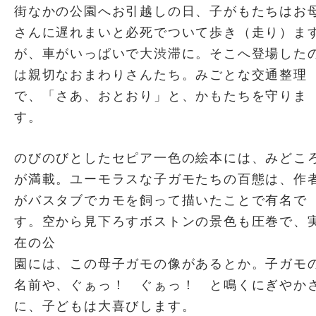
街なかの公園へお引越しの日、子がもたちはお
さんに遅れまいと必死でついて歩き（走り）ま
が、車がいっぱいで大渋滞に。そこへ登場した
は親切なおまわりさんたち。みごとな交通整理
で、「さあ、おとおり」と、かもたちを守りま
す。
のびのびとしたセピア一色の絵本には、みどこ
が満載。ユーモラスな子ガモたちの百態は、作
がバスタブでカモを飼って描いたことで有名で
す。空から見下ろすボストンの景色も圧巻で、
在の公
園には、この母子ガモの像があるとか。子ガモ
名前や、ぐぁっ！ ぐぁっ！ と鳴くにぎやか
に、子どもは大喜びします。