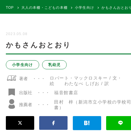
TOP
大人の本棚・こどもの本棚
小学生向け
かもさんおとお
2023.05.08
かもさんおとおり
小学生向け
乳幼児
ロバート・マックロスキー / 文・
著者
絵 わたなべ しげお / 訳
福音館書店
出版社
田村 梓（新潟市立小学校の学校
推薦者
書）