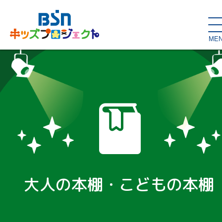
ME
SDGs de
大人の本棚・
キッズが主役！
はぐくむコラム
こどもの本棚
親バカグラム
動画コンテンツ
キッズイベント
大人の本棚・こどもの本棚
読み聞かせ・出前授業
ハロー
お問い合わせ
スタジオ見学
子育て応援隊！