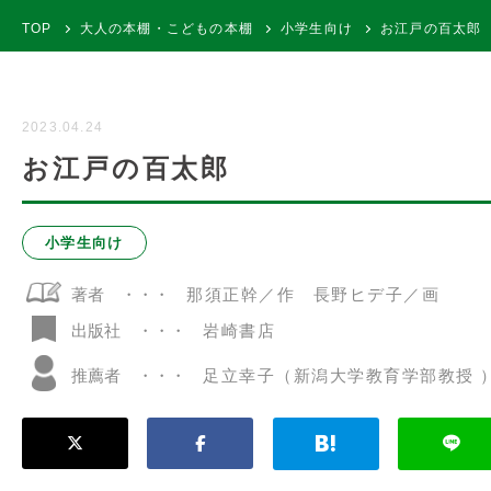
TOP
大人の本棚・こどもの本棚
小学生向け
お江戸の百太郎
2023.04.24
お江戸の百太郎
小学生向け
著者
那須正幹／作 長野ヒデ子／画
岩崎書店
出版社
推薦者
足立幸子（新潟大学教育学部教授 