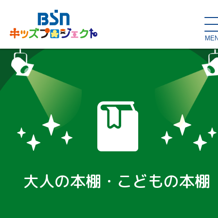
ME
SDGs de
大人の本棚・
キッズが主役！
はぐくむコラム
こどもの本棚
親バカグラム
動画コンテンツ
キッズイベント
大人の本棚・こどもの本棚
読み聞かせ・出前授業
ハロー
お問い合わせ
スタジオ見学
子育て応援隊！