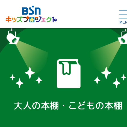
ME
SDGs de
大人の本棚・
キッズが主役！
はぐくむコラム
こどもの本棚
親バカグラム
動画コンテンツ
キッズイベント
大人の本棚・こどもの本棚
読み聞かせ・出前授業
ハロー
お問い合わせ
スタジオ見学
子育て応援隊！