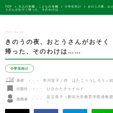
TOP
大人の本棚・こどもの本棚
小学生向け
きのうの夜、お
うさんがおそく帰った、そのわけは……
2021.04.19
きのうの夜、おとうさんがおそく
帰った、そのわけは……
小学生向け
著者
市川宣子／作 はたこううしろう／
ひさかたチャイルド
出版社
足立幸子（新潟大学教育学部准教
推薦者
）