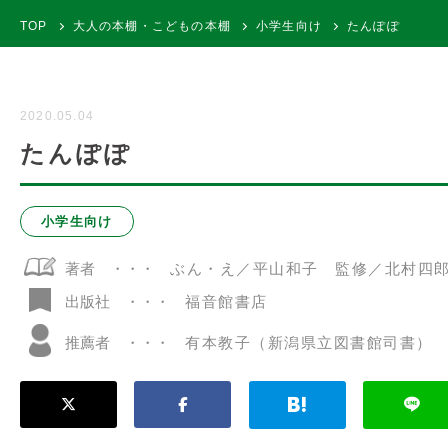
TOP
大人の本棚・こどもの本棚
小学生向け
たんぽぽ
2020.05.04
たんぽぽ
小学生向け
著者
ぶん・え／平山和子 監修／北村四
福音館書店
出版社
推薦者
有本教子（新潟県立図書館司書）