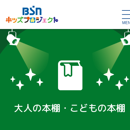
ME
SDGs de
大人の本棚・
キッズが主役！
はぐくむコラム
こどもの本棚
親バカグラム
動画コンテンツ
キッズイベント
大人の本棚・こどもの本棚
読み聞かせ・出前授業
ハロー
お問い合わせ
スタジオ見学
子育て応援隊！