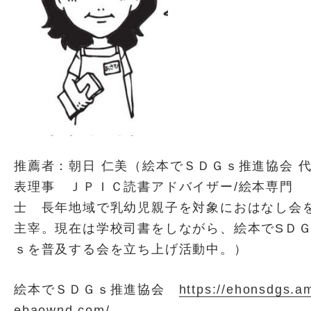
推薦者：朝日 仁美（絵本でＳＤＧｓ推進協会 
表理事 ＪＰＩＣ読書アドバイザー/絵本専門
士 長年地域で乳幼児親子を対象におはなし会
主宰。現在は学校司書をしながら、絵本でSＤ
ｓを普及する会を立ち上げ活動中。）
絵本でＳＤＧｓ推進協会
https://ehonsdgs.a
ebaownd.com/