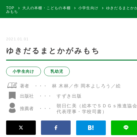
TOP
大人の本棚・こどもの本棚
小学生向け
ゆきだるまとか
みもち
2021.01.01
ゆきだるまとかがみもち
小学生向け
乳幼児
著者
林 木林／作 岡本よしろう／絵
すずき出版
出版社
朝日仁美（絵本でＳＤＧｓ推進協
推薦者
代表理事・学校司書）