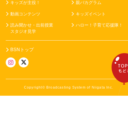
キッズが主役！
親バカグラム
動画コンテンツ
キッズイベント
読み聞かせ・出前授業
ハロー！子育て応援隊！
スタジオ見学
BSNトップ
Copyright© Broadcasting System of Niigata Inc.