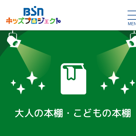
ME
SDGs de
大人の本棚・
キッズが主役！
はぐくむコラム
こどもの本棚
親バカグラム
動画コンテンツ
キッズイベント
大人の本棚・こどもの本棚
読み聞かせ・出前授業
ハロー
お問い合わせ
スタジオ見学
子育て応援隊！