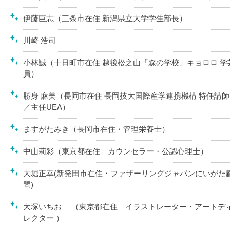
伊藤巨志（三条市在住 新潟県立大学学生部長）
川崎 浩司
小林誠（十日町市在住 越後松之山「森の学校」キョロロ 学
員）
勝身 麻美（長岡市在住 長岡技大国際産学連携機構 特任講師
／主任UEA）
ますがたみき（長岡市在住・管理栄養士）
中山莉彩（東京都在住 カウンセラー・公認心理士）
大堀正幸(新発田市在住・ファザーリングジャパンにいがた
問)
大塚いちお （東京都在住 イラストレーター・アートデ
レクター ）