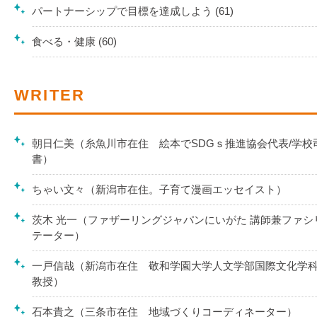
パートナーシップで目標を達成しよう (61)
食べる・健康 (60)
WRITER
朝日仁美（糸魚川市在住 絵本でSDGｓ推進協会代表/学校
書）
ちゃい文々（新潟市在住。子育て漫画エッセイスト）
茨木 光一（ファザーリングジャパンにいがた 講師兼ファシ
テーター）
一戸信哉（新潟市在住 敬和学園大学人文学部国際文化学
教授）
石本貴之（三条市在住 地域づくりコーディネーター）