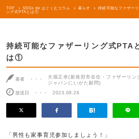
TOP
SDGs de はぐくむコラム
暮らす
持続可能なファザー
ング式PTAとは①
持続可能なファザーリング式PTA
は①
大堀正幸(新発田市在住・ファザーリン
著者
ジャパンにいがた顧問)
放送日
2023.08.26
「男性も家事育児参加しましょう！」