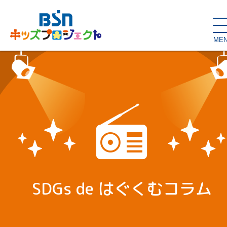
ME
SDGs de
大人の本棚・
キッズが主役！
はぐくむコラム
こどもの本棚
親バカグラム
動画コンテンツ
キッズイベント
SDGs de はぐくむコラム
読み聞かせ・出前授業
ハロー
お問い合わせ
スタジオ見学
子育て応援隊！