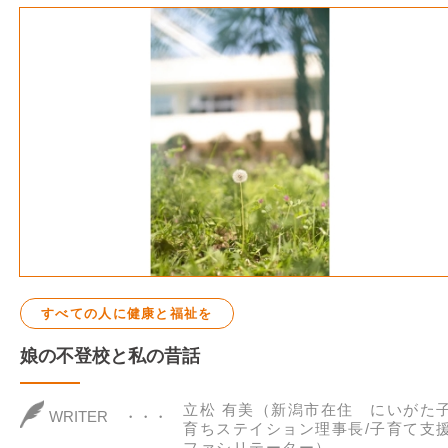
すべての人に健康と福祉を
娘の不登校と私の昔話
立松 有美（新潟市在住 にいがた
WRITER
育ちステイション理事長/子育て支
ファシリテーター）