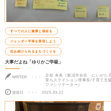
すべての人に健康と福祉を
ジェンダー平等を実現しよう
住み続けられるまちづくりを
大事だよね「ゆりかご学級」
立松 有美（新潟市在住 にいがた
WRITER
育ちステイション理事長/子育て支
ファシリテーター）
放送日
2025.03.22