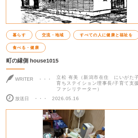
暮らす
交流・地域
すべての人に健康と福祉を
食べる・健康
町の縁側 house1015
立松 有美（新潟市在住 にいがた
WRITER
育ちステイション理事長/子育て支
ファシリテーター）
放送日
2026.05.16