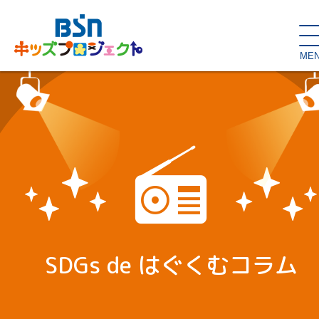
ME
SDGs de
大人の本棚・
キッズが主役！
はぐくむコラム
こどもの本棚
親バカグラム
動画コンテンツ
キッズイベント
SDGs de はぐくむコラム
読み聞かせ・出前授業
ハロー
お問い合わせ
スタジオ見学
子育て応援隊！