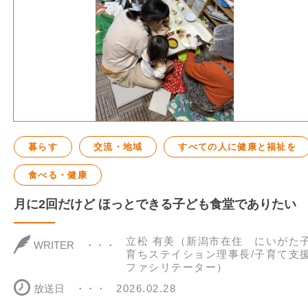
暮らす
交流・地域
すべての人に健康と福祉を
食べる・健康
月に2回だけど ほっとできる子ども食堂でありたい
立松 有美（新潟市在住 にいがた
WRITER
育ちステイション理事長/子育て支
ファシリテーター）
放送日
2026.02.28