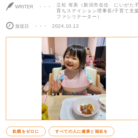
立松 有美（新潟市在住 にいがた
WRITER
育ちステイション理事長/子育て支
ファシリテーター）
放送日
2024.10.12
飢餓をゼロに
すべての人に健康と福祉を