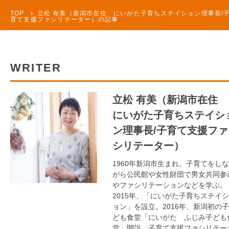
TOP
立松 有美（新潟市在住 にいがた子育ちステイション理事長/
育て支援ファシリテーター）の記事
WRITER
立松 有美（新潟市在住
にいがた子育ちステイシ
ン理事長/子育て支援ファ
シリテーター）
1960年新潟市生まれ。子育てをしな
がら公民館や女性財団で男女共同参
やファシリテーションなどを学ぶ。
2015年、「にいがた子育ちステイシ
ョン」を設立。2016年、新潟初の子
ども食堂「にいがた ふじみ子ども
堂」開設。子育て支援ファシリテー