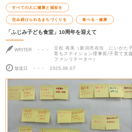
すべての人に健康と福祉を
住み続けられるまちづくりを
食べる・健康
「ふじみ子ども食堂」10周年を迎えて
立松 有美（新潟市在住 にいがた
WRITER
育ちステイション理事長/子育て支
ファシリテーター）
放送日
2025.06.07