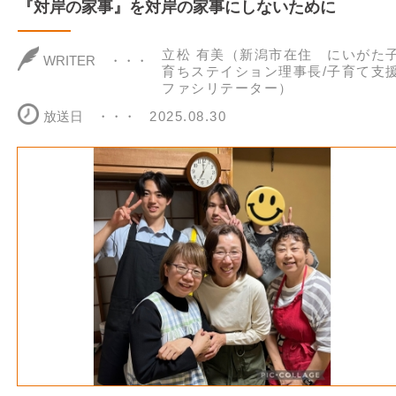
『対岸の家事』を対岸の家事にしないために
立松 有美（新潟市在住 にいがた
WRITER
育ちステイション理事長/子育て支
ファシリテーター）
放送日
2025.08.30