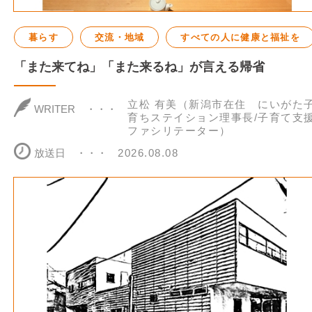
暮らす
交流・地域
すべての人に健康と福祉を
「また来てね」「また来るね」が言える帰省
立松 有美（新潟市在住 にいがた
WRITER
育ちステイション理事長/子育て支
ファシリテーター）
放送日
2026.08.08