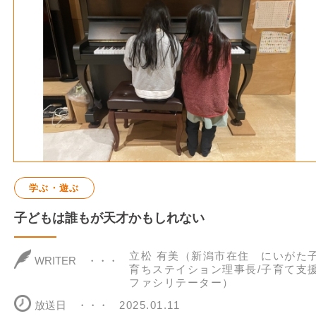
学ぶ・遊ぶ
子どもは誰もが天才かもしれない
立松 有美（新潟市在住 にいがた
WRITER
育ちステイション理事長/子育て支
ファシリテーター）
放送日
2025.01.11