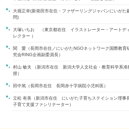
大堀正幸(新発田市在住・ファザーリングジャパンにいがた
問)
大塚いちお （東京都在住 イラストレーター・アートデ
レクター ）
関 愛（長岡市在住／にいがたNGOネットワーク国際教育
究会RING企画副委員長）
村山 敏夫 （新潟市在住 新潟大学人文社会・教育科学系准
授）
田中篤（長岡市在住 長岡赤十字病院小児科医）
立松 有美（新潟市在住 にいがた子育ちステイション理事長
子育て支援ファシリテーター）