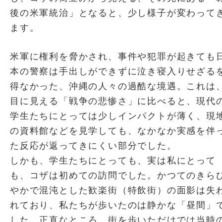
後の米軍統治」となると、少し様子が変わって
ます。
米軍に権利を脅かされ、事件や犯罪が起きても
本の警察は手出しができずに泣き寝入りせざる
得なかった、沖縄の人々の過酷な境遇。これは
目に見える「戦争の悲惨さ」に比べると、現代
学生たちにとっては少しインパクトが薄く、現
の資料館などを見学しても、なかなか実感を伴
た反応が返ってきにくい部分でした。
しかも、学生たちにとっても、実は私にとって
も、コザは初めての訪問でした。かつてのきら
やかで混沌とした歓楽街（特飲街）の面影は失
れており、私たちが歩いたのは静かな「昼間」
した。正直なところ、街を歩いただけでは当時