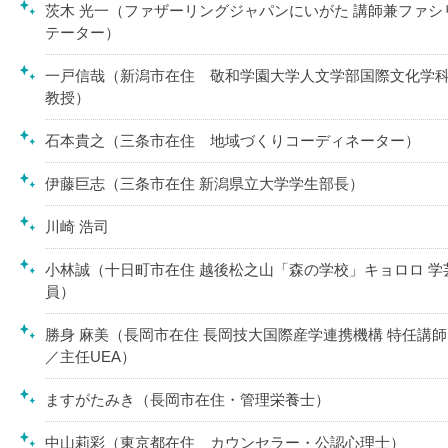
茨木 光一（ファザーリングジャパンにいがた 講師兼ファシ
テーター）
一戸信哉（新潟市在住 敬和学園大学人文学部国際文化学
教授）
石本貴之（三条市在住 地域づくりコーディネーター）
伊藤巨志（三条市在住 新潟県立大学学生部長）
川崎 浩司
小林誠（十日町市在住 越後松之山「森の学校」キョロロ 学
員）
勝身 麻美（長岡市在住 長岡技大国際産学連携機構 特任講師
／主任UEA）
ますがたみき（長岡市在住・管理栄養士）
中山莉彩（東京都在住 カウンセラー・公認心理士）