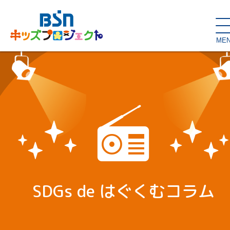
ME
SDGs de
大人の本棚・
キッズが主役！
はぐくむコラム
こどもの本棚
親バカグラム
動画コンテンツ
キッズイベント
SDGs de はぐくむコラム
読み聞かせ・出前授業
ハロー
お問い合わせ
スタジオ見学
子育て応援隊！