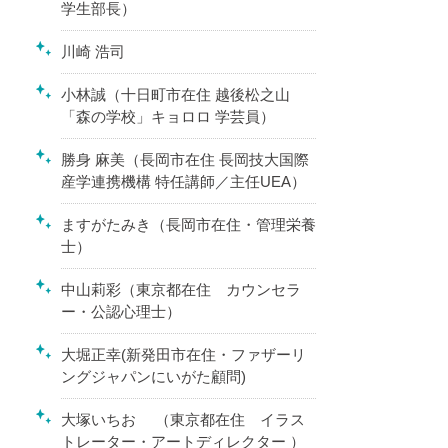
学生部長）
川崎 浩司
小林誠（十日町市在住 越後松之山
「森の学校」キョロロ 学芸員）
勝身 麻美（長岡市在住 長岡技大国際
産学連携機構 特任講師／主任UEA）
ますがたみき（長岡市在住・管理栄養
士）
中山莉彩（東京都在住 カウンセラ
ー・公認心理士）
大堀正幸(新発田市在住・ファザーリ
ングジャパンにいがた顧問)
大塚いちお （東京都在住 イラス
トレーター・アートディレクター ）