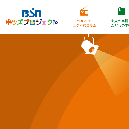
SDGs de
大人の本棚
はぐくむコラム
こどもの本