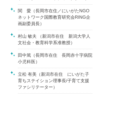
関 愛（長岡市在住／にいがたNGO
ネットワーク国際教育研究会RING企
画副委員長）
村山 敏夫 （新潟市在住 新潟大学人
文社会・教育科学系准教授）
田中篤（長岡市在住 長岡赤十字病院
小児科医）
立松 有美（新潟市在住 にいがた子
育ちステイション理事長/子育て支援
ファシリテーター）