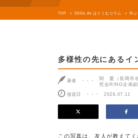
TOP
SDGs de はぐくむコラム
学ぶ
多様性の先にあるイ
関 愛（長岡市
著者
究会RING企画
放送日
2026.07.11
この写真は、友人が教えてく