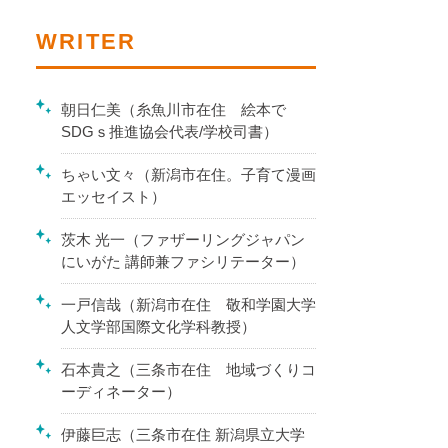
WRITER
朝日仁美（糸魚川市在住 絵本で
SDGｓ推進協会代表/学校司書）
ちゃい文々（新潟市在住。子育て漫画
エッセイスト）
茨木 光一（ファザーリングジャパン
にいがた 講師兼ファシリテーター）
一戸信哉（新潟市在住 敬和学園大学
人文学部国際文化学科教授）
石本貴之（三条市在住 地域づくりコ
ーディネーター）
伊藤巨志（三条市在住 新潟県立大学