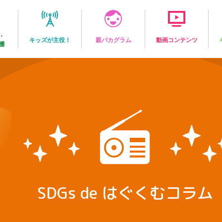
・
キッズが主役！
親バカグラム
動画コンテンツ
棚
SDGs de はぐくむコラム