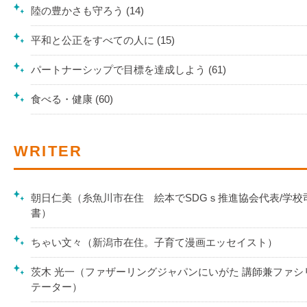
陸の豊かさも守ろう (14)
平和と公正をすべての人に (15)
パートナーシップで目標を達成しよう (61)
食べる・健康 (60)
WRITER
朝日仁美（糸魚川市在住 絵本でSDGｓ推進協会代表/学校
書）
ちゃい文々（新潟市在住。子育て漫画エッセイスト）
茨木 光一（ファザーリングジャパンにいがた 講師兼ファシ
テーター）