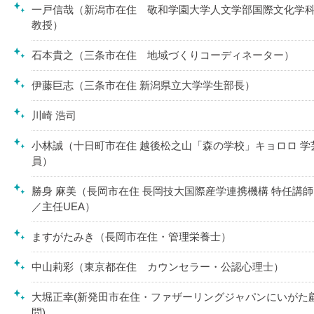
一戸信哉（新潟市在住 敬和学園大学人文学部国際文化学
教授）
石本貴之（三条市在住 地域づくりコーディネーター）
伊藤巨志（三条市在住 新潟県立大学学生部長）
川崎 浩司
小林誠（十日町市在住 越後松之山「森の学校」キョロロ 学
員）
勝身 麻美（長岡市在住 長岡技大国際産学連携機構 特任講師
／主任UEA）
ますがたみき（長岡市在住・管理栄養士）
中山莉彩（東京都在住 カウンセラー・公認心理士）
大堀正幸(新発田市在住・ファザーリングジャパンにいがた
問)