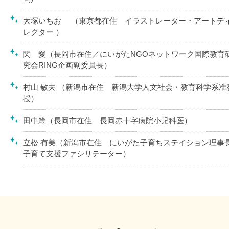
大塚いちお （東京都在住 イラストレーター・アートデ
レクター ）
関 愛（長岡市在住／にいがたNGOネットワーク国際教育
究会RING企画副委員長）
村山 敏夫 （新潟市在住 新潟大学人文社会・教育科学系准
授）
田中篤（長岡市在住 長岡赤十字病院小児科医）
立松 有美（新潟市在住 にいがた子育ちステイション理事長
子育て支援ファシリテーター）