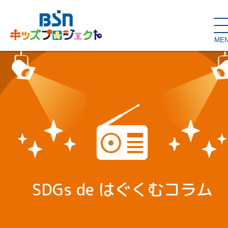
ME
SDGs de
大人の本棚・
キッズが主役！
はぐくむコラム
こどもの本棚
親バカグラム
動画コンテンツ
キッズイベント
SDGs de はぐくむコラム
読み聞かせ・出前授業
ハロー
お問い合わせ
スタジオ見学
子育て応援隊！